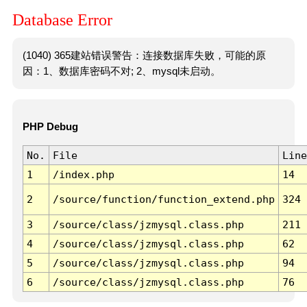
Database Error
(1040) 365建站错误警告：连接数据库失败，可能的原
因：1、数据库密码不对; 2、mysql未启动。
PHP Debug
No.
File
Line
1
/index.php
14
2
/source/function/function_extend.php
324
3
/source/class/jzmysql.class.php
211
4
/source/class/jzmysql.class.php
62
5
/source/class/jzmysql.class.php
94
6
/source/class/jzmysql.class.php
76