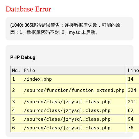
Database Error
(1040) 365建站错误警告：连接数据库失败，可能的原
因：1、数据库密码不对; 2、mysql未启动。
PHP Debug
No.
File
Line
1
/index.php
14
2
/source/function/function_extend.php
324
3
/source/class/jzmysql.class.php
211
4
/source/class/jzmysql.class.php
62
5
/source/class/jzmysql.class.php
94
6
/source/class/jzmysql.class.php
76