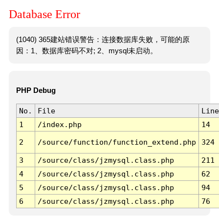
Database Error
(1040) 365建站错误警告：连接数据库失败，可能的原
因：1、数据库密码不对; 2、mysql未启动。
PHP Debug
No.
File
Line
1
/index.php
14
2
/source/function/function_extend.php
324
3
/source/class/jzmysql.class.php
211
4
/source/class/jzmysql.class.php
62
5
/source/class/jzmysql.class.php
94
6
/source/class/jzmysql.class.php
76