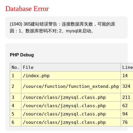
Database Error
(1040) 365建站错误警告：连接数据库失败，可能的原
因：1、数据库密码不对; 2、mysql未启动。
PHP Debug
No.
File
Line
1
/index.php
14
2
/source/function/function_extend.php
324
3
/source/class/jzmysql.class.php
211
4
/source/class/jzmysql.class.php
62
5
/source/class/jzmysql.class.php
94
6
/source/class/jzmysql.class.php
76