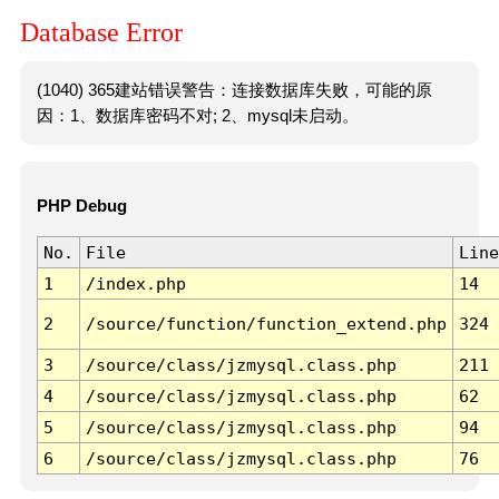
Database Error
(1040) 365建站错误警告：连接数据库失败，可能的原
因：1、数据库密码不对; 2、mysql未启动。
PHP Debug
No.
File
Line
1
/index.php
14
2
/source/function/function_extend.php
324
3
/source/class/jzmysql.class.php
211
4
/source/class/jzmysql.class.php
62
5
/source/class/jzmysql.class.php
94
6
/source/class/jzmysql.class.php
76