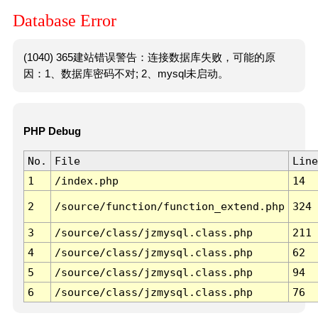
Database Error
(1040) 365建站错误警告：连接数据库失败，可能的原
因：1、数据库密码不对; 2、mysql未启动。
PHP Debug
No.
File
Line
1
/index.php
14
2
/source/function/function_extend.php
324
3
/source/class/jzmysql.class.php
211
4
/source/class/jzmysql.class.php
62
5
/source/class/jzmysql.class.php
94
6
/source/class/jzmysql.class.php
76