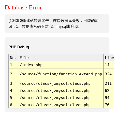
Database Error
(1040) 365建站错误警告：连接数据库失败，可能的原
因：1、数据库密码不对; 2、mysql未启动。
PHP Debug
No.
File
Line
1
/index.php
14
2
/source/function/function_extend.php
324
3
/source/class/jzmysql.class.php
211
4
/source/class/jzmysql.class.php
62
5
/source/class/jzmysql.class.php
94
6
/source/class/jzmysql.class.php
76