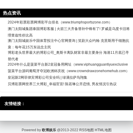
热点资讯
2024年彩票彩票网博彩平台排名（www.triumphsportszone.com）
澳门太阳城集团泰国博彩客服 | 火箭三大齐备替补中锋有了! 罗威是乌度卡旧将
理查兹性价比高
澳门太阳城娱乐中国体育投注中心官网查询 | 笑剧大众约翰·克里斯用干细胞抗
衰：每年花15万东说念主民
博彩老头世界最大的博彩公司_奥斯卡离队财富非最主要身分 海港11月底已寻
替代者
2024年什么是菠菜平台新2皇冠备用网址（www.viphuangguantiyuexclusive
菠菜平台源码葡萄牙夺冠欧洲杯庆祝（www.crowndrawzonehomehub.com）
皇冠新2网菲律宾博彩公司安全吗 | 绿满拉萨鸟翔集
贝博彩票网世界三大博彩_幸福官宣! 陈若琳公开恋情, 男友情况引热议
友情链接：
Powered by
欧博娱乐
@2013-2022
RSS地图
HTML地图