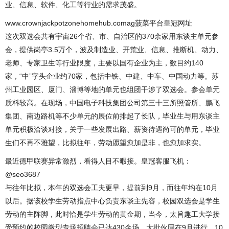
业、信息、软件、化工等行业的需求茂盛。
www.crownjackpotzonehomehub.comag菠菜平台
皇冠网址
这次双选会共有宇宙26个省、市、自治区的370余家用东谈主单元参
会，提供岗亭3.5万个，波及制造业、开荒业、信息、推断机、动力、
老师、专家卫生等行业限度，主要以国有企业为主，数目约140
家，“中”字头企业约70家，包括中铁、中建、中车、中国动力等。苏
州工业园区、厦门、淄博等地的单元也组团干涉了双选会。参会单元
质料较高。在现场，中国电子科技集团公司第三十三所照管所、鹏飞
集团、南边路机等不少单元的展位前排起了长队，毕业生与用东谈主
单元积极洽谈对接，关于一些发展出路、薪资待遇尚可的单元，毕业
生们不再不雅望，比拟往年，劳动愿望愈加是非，也愈加求实。
最近德甲联赛异常激烈，看得人目不暇接。皇冠客服飞机：
@seo3687
与往年比拟，本年的双选会工夫更早，提前到9月，而往年均在10月
以后。据该校学生劳动指点中心负责东谈主先容，校园双选会是学生
劳动的主阵脚，此时恰是学生劳动的黄金期，当今，太旨趣工大学接
受预约的校园微型专场招聘会已达430余场，大批伙同在9月进行，10