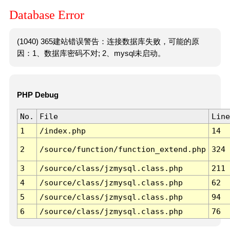
Database Error
(1040) 365建站错误警告：连接数据库失败，可能的原
因：1、数据库密码不对; 2、mysql未启动。
PHP Debug
No.
File
Line
1
/index.php
14
2
/source/function/function_extend.php
324
3
/source/class/jzmysql.class.php
211
4
/source/class/jzmysql.class.php
62
5
/source/class/jzmysql.class.php
94
6
/source/class/jzmysql.class.php
76