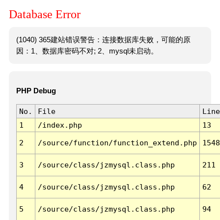
Database Error
(1040) 365建站错误警告：连接数据库失败，可能的原
因：1、数据库密码不对; 2、mysql未启动。
PHP Debug
No.
File
Line
1
/index.php
13
2
/source/function/function_extend.php
1548
3
/source/class/jzmysql.class.php
211
4
/source/class/jzmysql.class.php
62
5
/source/class/jzmysql.class.php
94