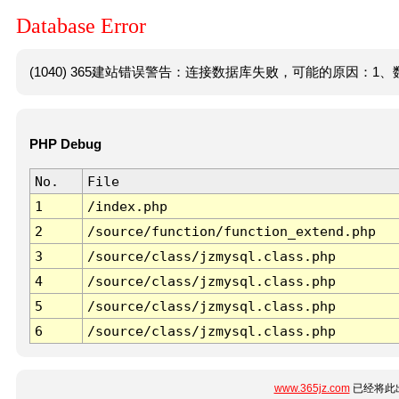
Database Error
(1040) 365建站错误警告：连接数据库失败，可能的原因：1、数
PHP Debug
No.
File
1
/index.php
2
/source/function/function_extend.php
3
/source/class/jzmysql.class.php
4
/source/class/jzmysql.class.php
5
/source/class/jzmysql.class.php
6
/source/class/jzmysql.class.php
www.365jz.com
已经将此